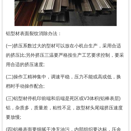
铝型材表面裂纹消除办法：
(一)挤压系数过大的型材可以放在小机台生产，采用合适
的挤压比;另外挤压三温要严格按生产工艺要求控制，要采
用合适的挤压速度;
(二)操作工精神集中，调速平稳，压力不能或高或低，换
档时手动操作配合;
(三)铝型材停机印前端和后端是死区或V3体积(铝棒表层)
铝，杂质多，质量差，粘性不足，故型材头尾端挤压速度
要放慢;
(四)铝棒表面要细腻干净无油污，内部组织要达标，压余