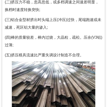
(二)挤压力不稳，忽高忽低，或多档调速之间速差明显，
换档时速度转换突快;
(三)铝合金型材挤出时头端上压(冲压)过快，尾端跑速或未
减速，死区铝大量的渗入;
(四)棒的质量较差，棒内过烧，大晶粒，疏松。压余(V3铝)
过薄;
(五)挤压模具流速比严重失调设计制造不合理。